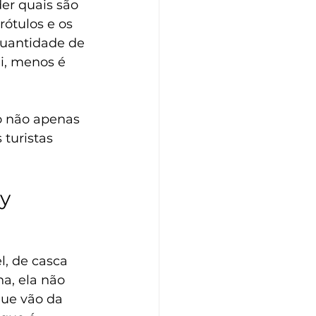
er quais são 
rótulos e os 
quantidade de 
i, menos é 
o não apenas 
turistas 
ay
l, de casca 
a, ela não 
ue vão da 