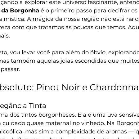
çando a explorar este universo fascinante, entend
s da Borgonha
 é o primeiro passo para decifrar os 
ra mística. A mágica da nossa região não está na 
reza com que tratamos as poucas que temos. Aqu
ais.
to, vou levar você para além do óbvio, explorand
mas também aquelas joias escondidas que muitos 
passar.
bsoluto: Pinot Noir e Chardonn
legância Tinta
lma dos tintos borgonheses. Ela é uma uva sensíve
m cuidado quase maternal no vinhedo. Na Borgonh
alcoólica, mas sim a complexidade de aromas — q