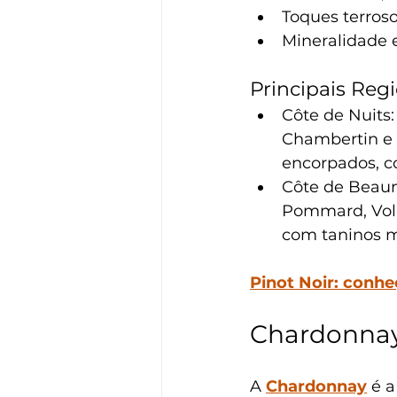
Toques terroso
Mineralidade e
Principais Reg
Côte de Nuits
Chambertin e 
encorpados, c
Côte de Beaune
Pommard, Voln
com taninos ma
Pinot Noir: conhe
Chardonnay
A 
Chardonnay
 é 