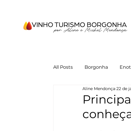
All Posts
Borgonha
Enot
Aline Mendonça
22 de j
Principa
conheça