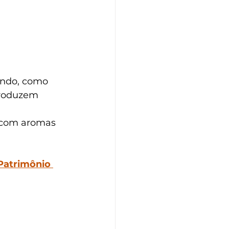
undo, como 
produzem 
, com aromas 
Patrimônio 