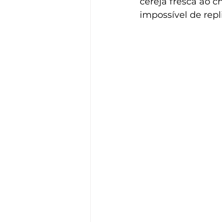
cereja fresca ao 
impossível de repl