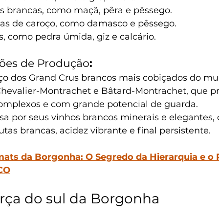
as brancas, como maçã, pêra e pêssego.
tas de caroço, como damasco e pêssego.
, como pedra úmida, giz e calcário.
iões de Produção
:
rço dos Grand Crus brancos mais cobiçados do m
Chevalier-Montrachet e Bâtard-Montrachet, que 
 complexos e com grande potencial de guarda.
sa por seus vinhos brancos minerais e elegantes
rutas brancas, acidez vibrante e final persistente.
mats da Borgonha: O Segredo da Hierarquia e o 
CO
rça do sul da Borgonha