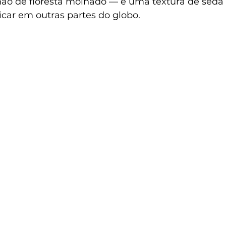
chão de floresta molhado — e uma textura de seda
icar em outras partes do globo.