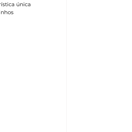
stica única 
inhos 