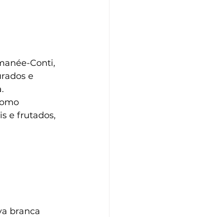
manée-Conti, 
rados e 
.
como 
 e frutados, 
va branca 