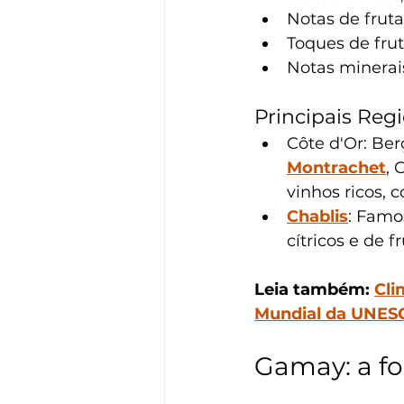
Notas de frut
Toques de fru
Notas minerais
Principais Reg
Côte d'Or: Be
Montrachet
, 
vinhos ricos,
Chablis
: Famo
cítricos e de f
Leia também: 
Cli
Mundial da UNES
Gamay: a fo