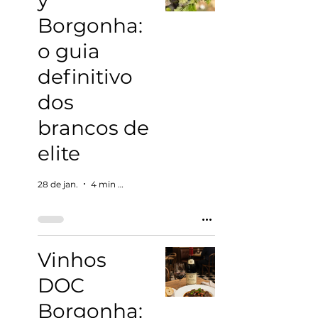
y
Borgonha:
o guia
definitivo
dos
brancos de
elite
28 de jan.
4 min de leitura
Vinhos
DOC
Borgonha: