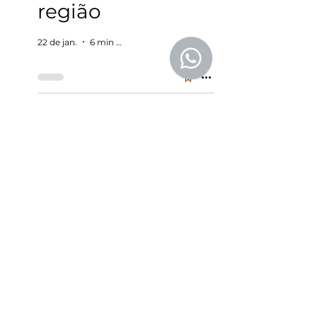
região
22 de jan.
6 min de leitura
Leilão de
Vinhos
Hospices
de Beaune:
580 anos
de história,
caridade e
a magia