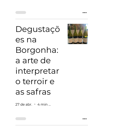
Degustaçõ
es na
Borgonha:
a arte de
interpretar
o terroir e
as safras
27 de abr.
4 min de leitura