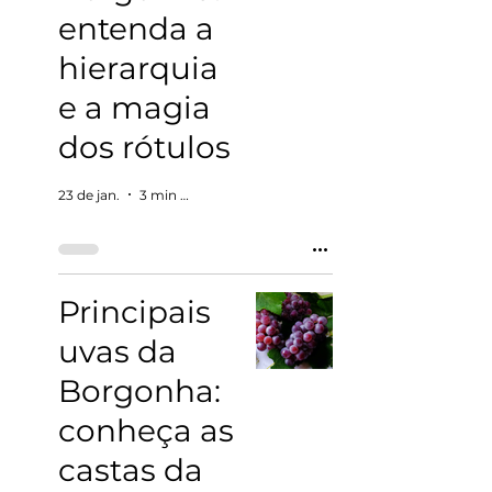
entenda a
hierarquia
e a magia
dos rótulos
23 de jan.
3 min de leitura
Principais
uvas da
Borgonha:
conheça as
castas da