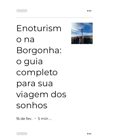
Enoturism
o na
Borgonha:
o guia
completo
para sua
viagem dos
sonhos
16 de fev.
5 min de leitura