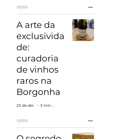
A arte da
exclusivida
de:
curadoria
de vinhos
raros na
Borgonha
20 de abr.
3 min de leitura
O segredo