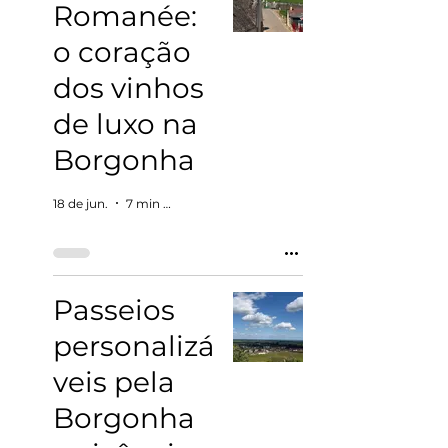
Romanée:
o coração
dos vinhos
de luxo na
Borgonha
18 de jun.
7 min de leitura
Passeios
personalizá
veis pela
Borgonha