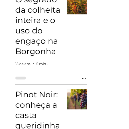
da colheita
inteira e o
uso do
engaço na
Borgonha
15 de abr.
5 min de leitura
Pinot Noir:
conheça a
casta
queridinha