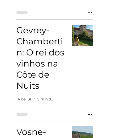
Gevrey-
Chamberti
n: O rei dos
vinhos na
Côte de
Nuits
14 de jul.
5 min de leitura
Vosne-