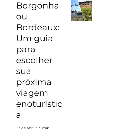
Borgonha
ou
Bordeaux:
Um guia
para
escolher
sua
próxima
viagem
enoturístic
a
23 de abr.
5 min de leitura