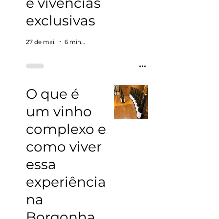
e vivências
exclusivas
27 de mai.
6 min de leitura
O que é
um vinho
complexo e
como viver
essa
experiência
na
Borgonha