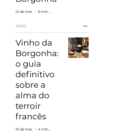
14 de mai.
6 min de leitura
Vinho da
Borgonha:
o guia
definitivo
sobre a
alma do
terroir
francês
10 de mai.
4 min de leitura