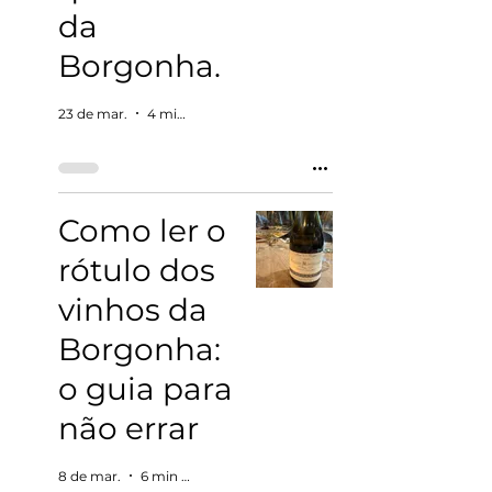
da
Borgonha.
23 de mar.
4 min de leitura
Como ler o
rótulo dos
vinhos da
Borgonha:
o guia para
não errar
8 de mar.
6 min de leitura