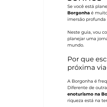
Se você está plan
Borgonha
 é muit
imersão profunda 
Neste guia, vou c
planejar uma jorn
mundo.
Por que esc
próxima vi
A Borgonha é freq
Diferente de outr
enoturismo na B
riqueza está na t