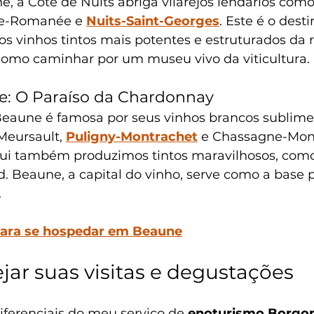
, a Côte de Nuits abriga vilarejos lendários com
e-Romanée e 
Nuits-Saint-Georges
. Este é o desti
 vinhos tintos mais potentes e estruturados da re
como caminhar por um museu vivo da viticultura.
e: O Paraíso da Chardonnay
Beaune é famosa por seus vinhos brancos sublimes 
eursault, 
Puligny-Montrachet
 e Chassagne-Mon
ui também produzimos tintos maravilhosos, como
 Beaune, a capital do vinho, serve como a base p
.
para se hospedar em Beaune
ar suas visitas e degustações
ferenciais do meu serviço de 
enoturismo Borgo