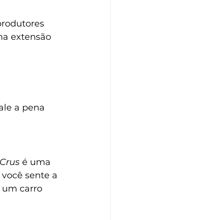
produtores 
ma extensão 
vale a pena 
 Crus
 é uma 
 você sente a 
e um carro 