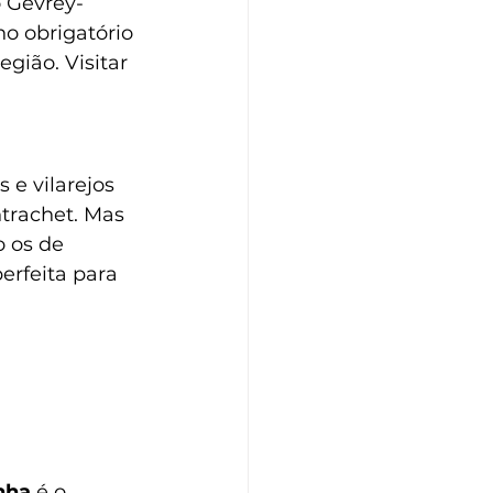
o Gevrey-
no obrigatório 
gião. Visitar 
e vilarejos 
trachet. Mas 
 os de 
erfeita para 
nha
 é o 