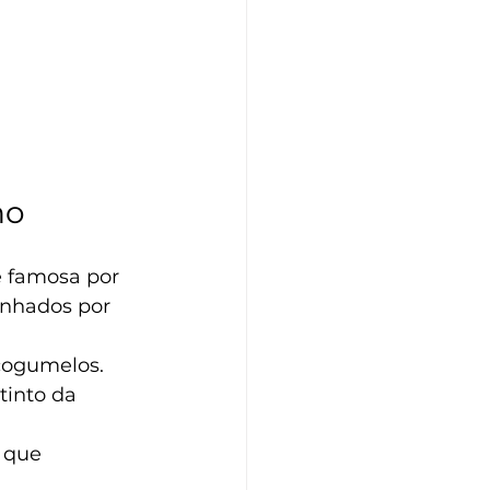
ho
é famosa por 
anhados por 
cogumelos.
tinto da 
 que 