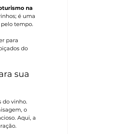
oturismo na 
vinhos; é uma 
 pelo tempo.
er para 
biçados do 
ara sua 
do vinho. 
aisagem, o 
cioso. Aqui, a 
ração.