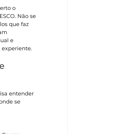
erto o 
ESCO. Não se 
los que faz 
ham 
ual e 
s experiente.
e 
cisa entender 
 onde se 