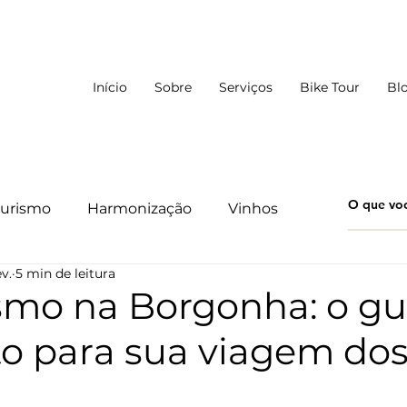
Início
Sobre
Serviços
Bike Tour
Bl
urismo
Harmonização
Vinhos
ev.
5 min de leitura
smo na Borgonha: o gu
o para sua viagem do