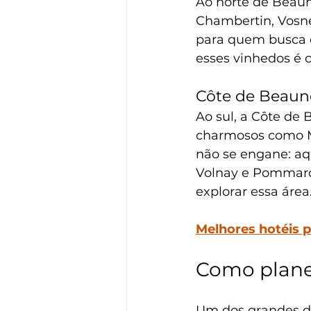
Ao norte de Beaune
Chambertin, Vosn
para quem busca os
esses vinhedos é 
Côte de Beaun
Ao sul, a Côte de 
charmosos como M
não se engane: aq
Volnay e Pommard.
explorar essa área
Melhores hotéis 
Como planej
Um dos grandes di