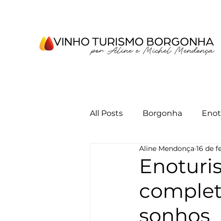
All Posts
Borgonha
Enot
Aline Mendonça
16 de f
Enoturi
complet
sonhos