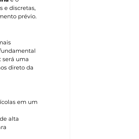
 e discretas, 
mento prévio.
mais 
 fundamental 
: será uma 
os direto da 
inícolas em um 
e alta 
ra 