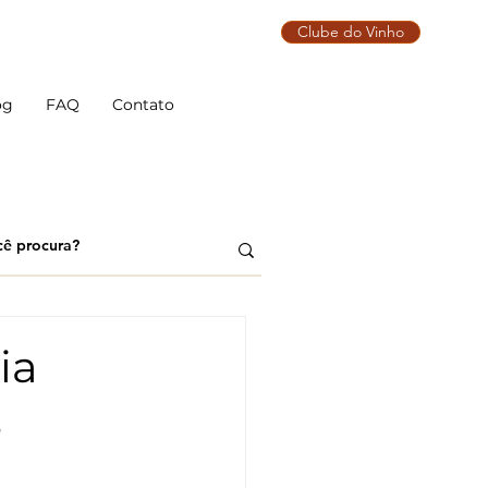
Clube do Vinho
og
FAQ
Contato
ia
s