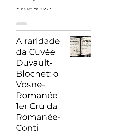
29 de set. de 2025
2 min de leitura
A raridade
da Cuvée
Duvault-
Blochet: o
Vosne-
Romanée
1er Cru da
Romanée-
Conti