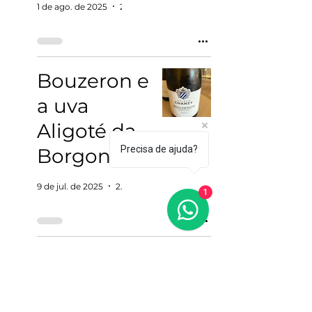
1 de ago. de 2025
2 min de leitura
Bouzeron e
a uva
Aligoté da
Precisa de ajuda?
Borgonha
9 de jul. de 2025
2 min de leitura
1
Vinho e
Sulfitos: o
que você