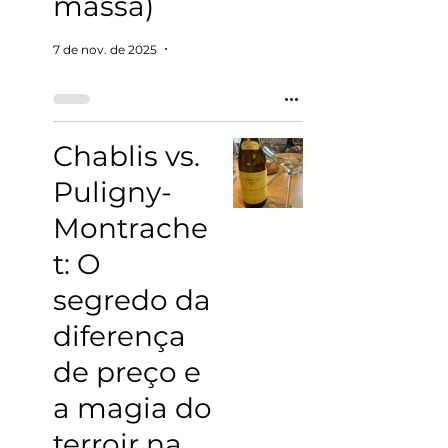
massa)
7 de nov. de 2025
4 min de leitura
Chablis vs.
Puligny-
Montrache
t: O
segredo da
diferença
de preço e
a magia do
terroir na