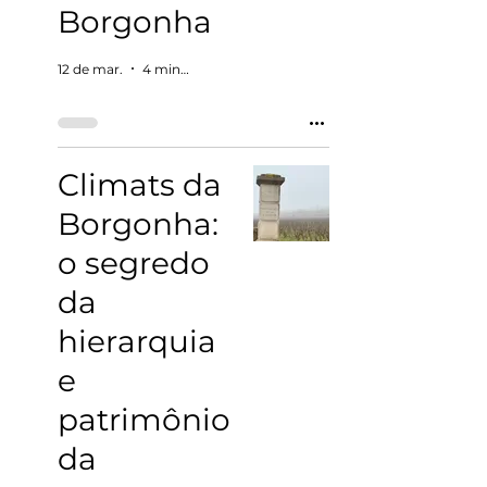
Borgonha
12 de mar.
4 min de leitura
Climats da
Borgonha:
o segredo
da
hierarquia
e
patrimônio
da