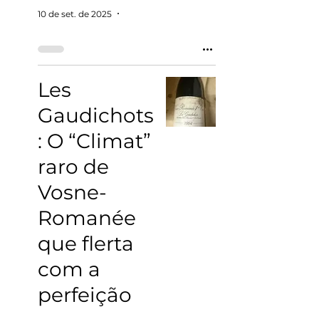
10 de set. de 2025
2 min de leitura
Les
Gaudichots
: O “Climat”
raro de
Vosne-
Romanée
que flerta
com a
perfeição