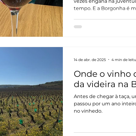
vezes engana na juventu
tempo. E a Borgonha é m
com essas reviravoltas.
14 de abr. de 2025
4 min de leit
Onde o vinho 
da videira na
Antes de chegar à taça, 
passou por um ano inteir
no vinhedo.