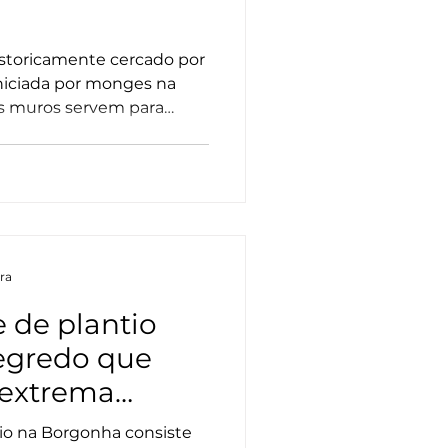
storicamente cercado por
iniciada por monges na
s muros servem para
r um microclima favorável e
um terroir específico.
ura
 de plantio
egredo que
 extrema
tio na Borgonha consiste