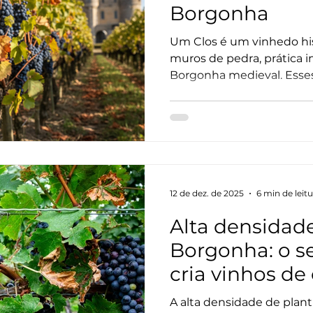
Borgonha
Um Clos é um vinhedo hi
muros de pedra, prática 
Borgonha medieval. Esse
proteger as videiras, cria
delimitar a excelência de 
12 de dez. de 2025
6 min de leit
Alta densidade
Borgonha: o s
cria vinhos de
precisão
A alta densidade de plan