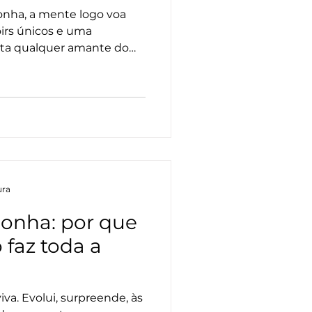
nha, a mente logo voa
oirs únicos e uma
ta qualquer amante do
pouco mais ao norte da
ugar onde o Chardonnay
ura
gonha: por que
 faz toda a
va. Evolui, surpreende, às