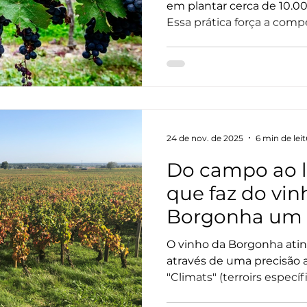
em plantar cerca de 10.00
Essa prática força a compe
fazendo com que as raíz
camadas profundas do solo
uvas mais concentradas,
aromática e equilíbrio, c
para a produção dos gran
região.
24 de nov. de 2025
6 min de lei
Do campo ao l
que faz do vin
Borgonha um 
O vinho da Borgonha atin
através de uma precisão a
"Climats" (terroirs específ
regiões, utiliza-se o tone