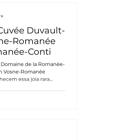
ra
 Cuvée Duvault-
osne-Romanée
manée-Conti
io Domaine de la Romanée-
m Vosne-Romanée
ecem essa joia rara
lochet, criada em 1999
-Marie Duvault-Blochet,
9, deu um novo destino ao
das mais preciosas
a.
a