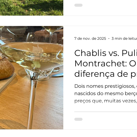
para atenuar a acidez. I
existem vinhedos em Dijon
fruto da produção limita
parcela.
7 de nov. de 2025
3 min de leitu
Chablis vs. Pul
Montrachet: O
diferença de p
do terroir na 
Dois nomes prestigiosos,
nascidos do mesmo berç
preços que, muitas veze
comum. Por que um custa três vezes menos que o
outro?