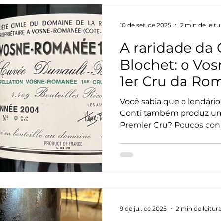
10 de set. de 2025
2 min de leitu
A raridade da
Blochet: o V
1er Cru da Ro
Você sabia que o lendár
Conti também produz u
Premier Cru? Poucos conh
chamada Cuvée Duvault-B
em homenagem a Jacques
o visionário que, em 186
Domaine ao adquirir uma 
propriedades da Borgonh
9 de jul. de 2025
2 min de leitur