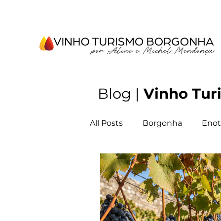
Blog |
Vinho Tur
All Posts
Borgonha
Enot