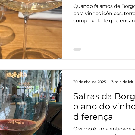
Quando falamos de Borgo
para vinhos icônicos, terr
complexidade que encan
vinho. Mas se formos um 
região, chegamos a um l
reina absoluto: Chablis.
30 de abr. de 2025
3 min de leit
Safras da Bor
o ano do vinho
diferença
O vinho é uma entidade vi