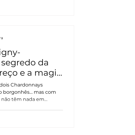
mportante notar que não
, e a exclusividade é
da e manual de cada
ra
igny-
 segredo da
reço e a magia
Borgonha
 dois Chardonnays
o borgonhês… mas com
s, não têm nada em