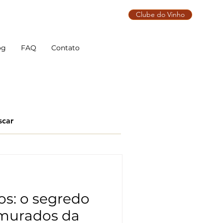
Clube do Vinho
og
FAQ
Contato
os: o segredo
 murados da