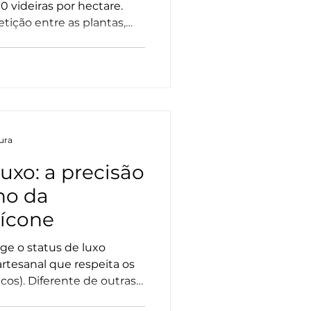
0 videiras por hectare.
tição entre as plantas,
es busquem nutrientes em
 calcário. O resultado são
 com maior complexidade
aracterísticas fundamentais
des vinhos Grand Cru da
tura
uxo: a precisão
ho da
ícone
ge o status de luxo
rtesanal que respeita os
icos). Diferente de outras
l não para dar sabor, mas