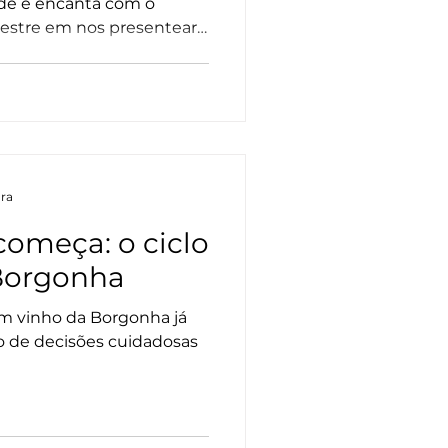
de e encanta com o
estre em nos presentear
ura
começa: o ciclo
 Borgonha
um vinho da Borgonha já
o de decisões cuidadosas