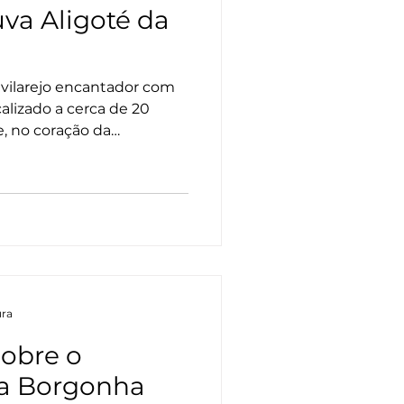
va Aligoté da
ilarejo encantador com
calizado a cerca de 20
, no coração da
ura
sobre o
a Borgonha